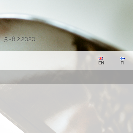
5.-8.2.2020
EN
FI