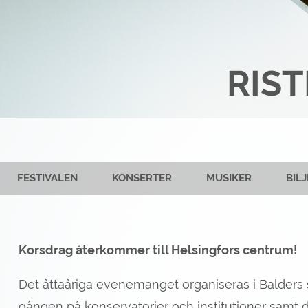
RIST
FESTIVALEN
KONSERTER
MUSIKER
BIL
Korsdrag återkommer till Helsingfors centrum!
Det åttaåriga evenemanget organiseras i Balders s
gången på konservatorier och institutioner samt de