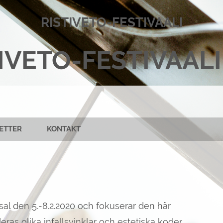
RISTIVETO-FESTIVAALI
IVETO-FESTIVAALI
JETTER
KONTAKT
al den 5.-8.2.2020 och fokuserar den här
ras olika infallsvinklar och estetiska koder.